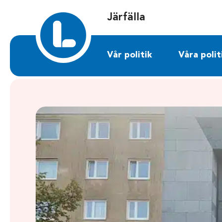
Sök på jarfalla.liberalerna.se
Järfälla
Vår politik
Våra polit