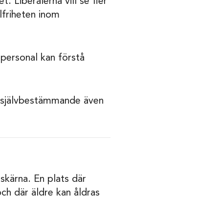
 Liberalerna vill se fler
lfriheten inom
 personal kan förstå
h självbestämmande även
dskärna. En plats där
ch där äldre kan åldras