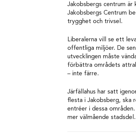
Jakobsbergs centrum är k
Jakobsbergs Centrum behö
trygghet och trivsel.
Liberalerna vill se ett l
offentliga miljöer. De se
utvecklingen måste vändas.
förbättra områdets attrak
– inte färre.
Järfällahus har satt ige
flesta i Jakobsberg, ska 
entréer i dessa områden. 
mer välmående stadsdel.