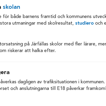
ra
skolan
e för både barnens framtid och kommunens utveckli
 stora utmaningar med skolresultat,
studiero
och e
storsatsning på Järfällas skolor med fler lärare, me
om riskerar att halka efter.
gera
erkas dagligen av trafiksituationen i kommunen.
set och anslutningarna till E18 påverkar framkoml