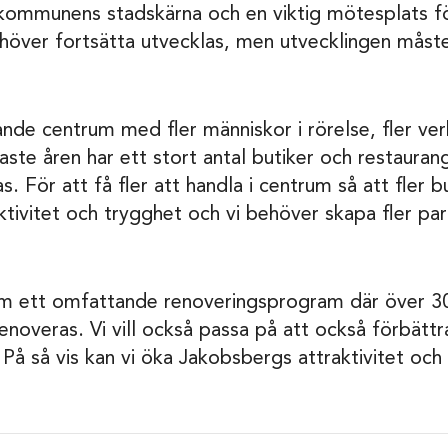
ommunens stadskärna och en viktig mötesplats för
ver fortsätta utvecklas, men utvecklingen måste 
evande centrum med fler människor i rörelse, fler v
naste åren har ett stort antal butiker och restaur
 För att få fler att handla i centrum så att fler bu
tivitet och trygghet och vi behöver skapa fler pa
nom ett omfattande renoveringsprogram där över 3
renoveras. Vi vill också passa på att också förbättr
På så vis kan vi öka Jakobsbergs attraktivitet oc