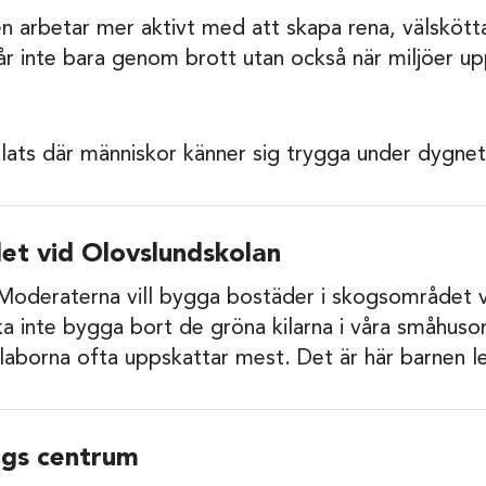
en arbetar mer aktivt med att skapa rena, välskött
år inte bara genom brott utan också när miljöer 
lats där människor känner sig trygga under dygnets
t vid Olovslundskolan
Moderaterna vill bygga bostäder i skogsområdet v
ska inte bygga bort de gröna kilarna i våra småhuso
laborna ofta uppskattar mest. Det är här barnen l
rgs centrum