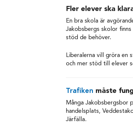
Fler elever ska kla
En bra skola är avgörand
Jakobsbergs skolor finns
stöd de behöver.
Liberalerna vill gröra en 
och mer stöd till elever s
Trafiken
måste fun
Många Jakobsbergsbor påv
handelsplats, Veddestakor
Järfälla.