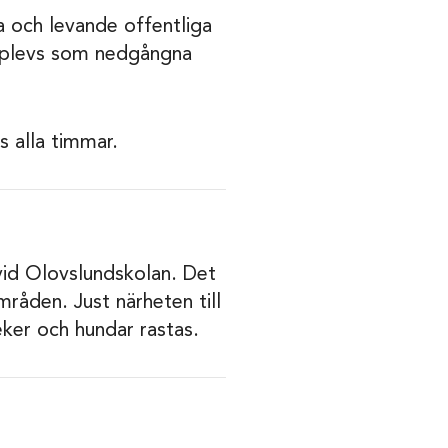
a och levande offentliga
upplevs som nedgångna
 alla timmar.
id Olovslundskolan. Det
mråden. Just närheten till
eker och hundar rastas.