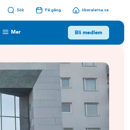
Sök
På gång
liberalerna.se
Mer
Bli medlem