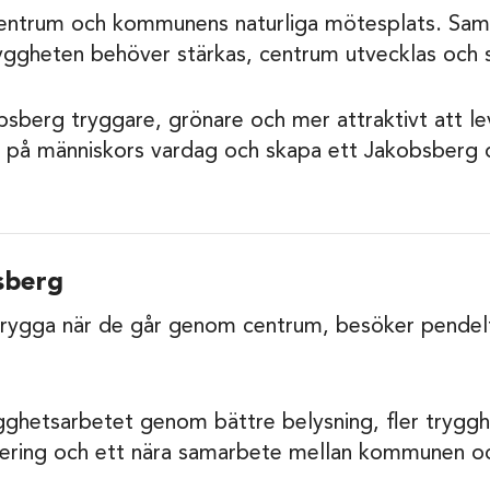
centrum och kommunens naturliga mötesplats. Sam
ryggheten behöver stärkas, centrum utvecklas och s
bsberg tryggare, grönare och mer attraktivt att leva
 människors vardag och skapa ett Jakobsberg där
sberg
 trygga när de går genom centrum, besöker pendelt
rygghetsarbetet genom bättre belysning, fler tryg
nering och ett nära samarbete mellan kommunen oc