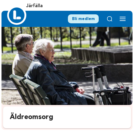
Järfälla
Bli medlem
Äldreomsorg