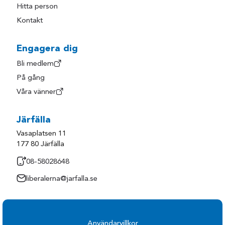
Hitta person
Kontakt
Engagera dig
Bli medlem
På gång
Våra vänner
Järfälla
Vasaplatsen 11
177 80 Järfälla
08-58028648
liberalerna@jarfalla.se
Användarvillkor