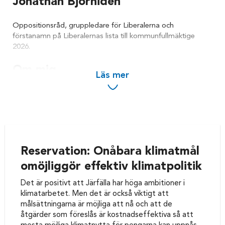
Jonathan Björniden
Oppositionsråd, gruppledare för Liberalerna och
förstanamn på Liberalernas lista till kommunfullmäktige
2026.
Om mig
Läs mer
Jag är småbarnsfar, bor i Skälby och har en bakgrund som
företagare inom IT-branschen. Sedan 2024 är jag
oppositionsråd och 2:e vice ordförande i kommunstyrelsen i
Järfälla.
Jag engagerade mig politiskt därför att jag tror att lokala
Reservation: Onåbara klimatmål
beslut spelar stor roll för människors vardag. Skolorna våra
omöjliggör effektiv klimatpolitik
barn går i, tryggheten i bostadsområdena, hur kommunen
utvecklas och hur skattepengarna används är frågor som
Det är positivt att Järfälla har höga ambitioner i
påverkar oss varje dag.
klimatarbetet. Men det är också viktigt att
målsättningarna är möjliga att nå och att de
För mig handlar politik om att ta ansvar för framtiden. Inte
åtgärder som föreslås är kostnadseffektiva så att
bara för nästa budgetår, utan för vilket Järfälla vi lämnar